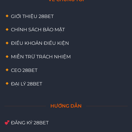
GIỚI THIỆU 28BET
CHÍNH SÁCH BẢO MẬT
ĐIỀU KHOẢN ĐIỀU KIỆN
MIỄN TRỪ TRÁCH NHIỆM
CEO 28BET
ĐẠI LÝ 28BET
HƯỚNG DẪN
ĐĂNG KÝ 28BET