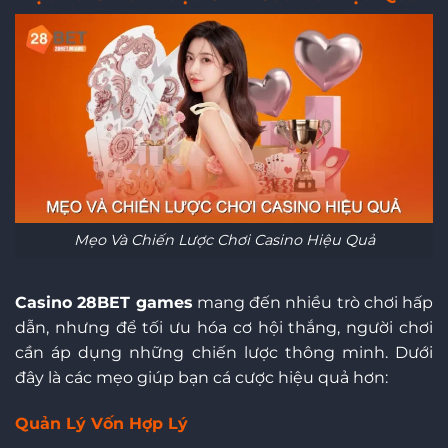
Mẹo Và Chiến Lược Chơi Casino Hiệu Quả
Casino 28BET games
mang đến nhiều trò chơi hấp
dẫn, nhưng để tối ưu hóa cơ hội thắng, người chơi
cần áp dụng những chiến lược thông minh. Dưới
đây là các mẹo giúp bạn cá cược hiệu quả hơn:
Quản Lý Vốn Hợp Lý