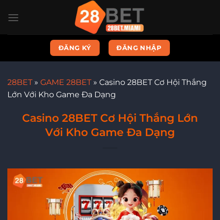
Bỏ
qua
nội
dung
ĐĂNG KÝ
ĐĂNG NHẬP
28BET
»
GAME 28BET
»
Casino 28BET Cơ Hội Thắng
Lớn Với Kho Game Đa Dạng
Casino 28BET Cơ Hội Thắng Lớn
Với Kho Game Đa Dạng