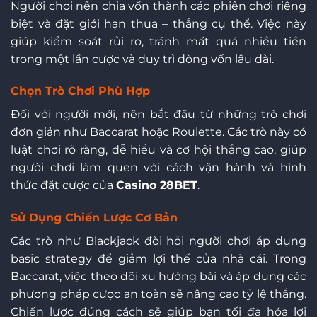
Người chơi nên chia vốn thành các phiên chơi riêng
biệt và đặt giới hạn thua – thắng cụ thể. Việc này
giúp kiểm soát rủi ro, tránh mất quá nhiều tiền
trong một lần cược và duy trì dòng vốn lâu dài.
Chọn Trò Chơi Phù Hợp
Đối với người mới, nên bắt đầu từ những trò chơi
đơn giản như Baccarat hoặc Roulette. Các trò này có
luật chơi rõ ràng, dễ hiểu và cơ hội thắng cao, giúp
người chơi làm quen với cách vận hành và hình
thức đặt cược của
Casino 28BET
.
Sử Dụng Chiến Lược Cơ Bản
Các trò như Blackjack đòi hỏi người chơi áp dụng
basic strategy để giảm lợi thế của nhà cái. Trong
Baccarat, việc theo dõi xu hướng bài và áp dụng các
phương pháp cược an toàn sẽ nâng cao tỷ lệ thắng.
Chiến lược đúng cách sẽ giúp bạn tối đa hóa lợi