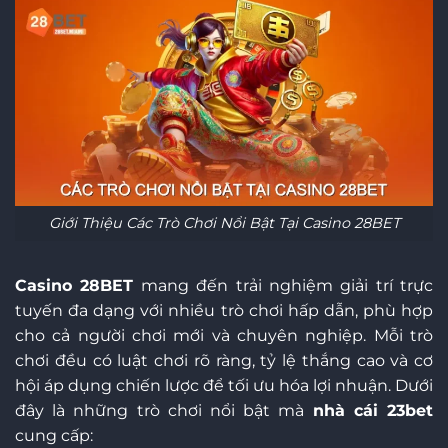
Giới Thiệu Các Trò Chơi Nổi Bật Tại Casino 28BET
Casino 28BET
mang đến trải nghiệm giải trí trực
tuyến đa dạng với nhiều trò chơi hấp dẫn, phù hợp
cho cả người chơi mới và chuyên nghiệp. Mỗi trò
chơi đều có luật chơi rõ ràng, tỷ lệ thắng cao và cơ
hội áp dụng chiến lược để tối ưu hóa lợi nhuận. Dưới
đây là những trò chơi nổi bật mà
nhà cái 23bet
cung cấp: