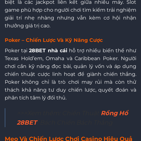
biệt là các jackpot liên kết giữa nhiều máy. Slot
game phù hợp cho người chơi tìm kiếm trải nghiệm
giải trí nhẹ nhàng nhưng vẫn kèm cơ hội nhận
thưởng giá trị cao.
Poker – Chiến Lược Và Kỹ Năng Cược
Poker tại
28BET nhà cái
hỗ trợ nhiều biến thể như
Texas Hold’em, Omaha và Caribbean Poker. Người
chơi cần kỹ năng đọc bài, quản lý vốn và áp dụng
chiến thuật cược linh hoạt để giành chiến thắng.
Poker không chỉ là trò chơi may rủi mà còn thử
thách khả năng tư duy chiến lược, quyết đoán và
phân tích tâm lý đối thủ.
>>>Xem thêm: Chiến Thuật
Rồng Hổ
28BET
: Bách Chiến Bách Thắng
Mẹo Và Chiến Lược Chơi Casino Hiệu Quả