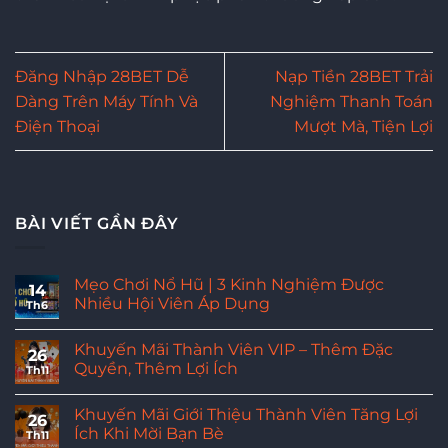
Đăng Nhập 28BET Dễ
Nạp Tiền 28BET Trải
Dàng Trên Máy Tính Và
Nghiệm Thanh Toán
Điện Thoại
Mượt Mà, Tiện Lợi
BÀI VIẾT GẦN ĐÂY
Mẹo Chơi Nổ Hũ | 3 Kinh Nghiệm Được
14
Nhiều Hội Viên Áp Dụng
Th6
Khuyến Mãi Thành Viên VIP – Thêm Đặc
26
Quyền, Thêm Lợi Ích
Th11
Khuyến Mãi Giới Thiệu Thành Viên Tăng Lợi
26
Ích Khi Mời Bạn Bè
Th11