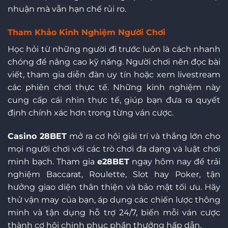
nhuận mà vẫn hạn chế rủi ro.
Tham Khảo Kinh Nghiệm Người Chơi
Học hỏi từ những người đi trước luôn là cách nhanh
chóng để nâng cao kỹ năng. Người chơi nên đọc bài
viết, tham gia diễn đàn uy tín hoặc xem livestream
các phiên chơi thực tế. Những kinh nghiệm này
cung cấp cái nhìn thực tế, giúp bạn đưa ra quyết
định chính xác hơn trong từng ván cược.
Casino 28BET
mở ra cơ hội giải trí và thắng lớn cho
mọi người chơi với các trò chơi đa dạng và luật chơi
minh bạch. Tham gia
e28BET
ngay hôm nay để trải
nghiệm Baccarat, Roulette, Slot hay Poker, tận
hưởng giao diện thân thiện và bảo mật tối ưu. Hãy
thử vận may của bạn, áp dụng các chiến lược thông
minh và tận dụng hỗ trợ 24/7, biến mỗi ván cược
thành cơ hội chinh phục phần thưởng hấp dẫn.